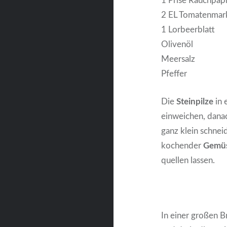
1 Prise Rauchpap
2 EL Tomatenmar
1 Lorbeerblatt
Olivenöl
Meersalz
Pfeffer
Die
Steinpilze
in 
einweichen, dana
ganz klein schnei
kochender
Gemü
quellen lassen.
In einer großen 