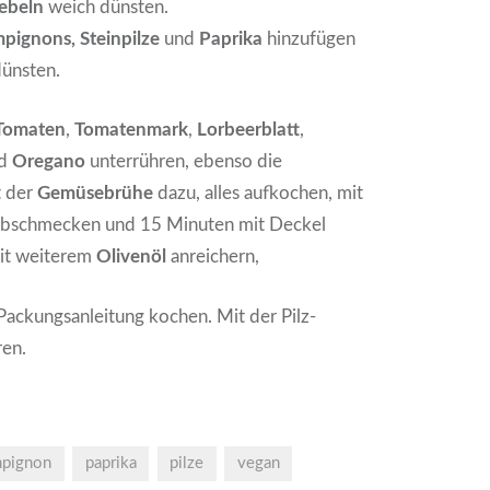
ebeln
weich dünsten.
pignons,
Steinpilze
und
Paprika
hinzufügen
ünsten.
Tomaten
,
Tomatenmark
,
Lorbeerblatt
,
d
Oregano
unterrühren, ebenso die
 der
Gemüsebrühe
dazu, alles aufkochen, mit
bschmecken und 15 Minuten mit Deckel
Mit weiterem
Olivenöl
anreichern,
ackungsanleitung kochen. Mit der Pilz-
ren.
pignon
paprika
pilze
vegan