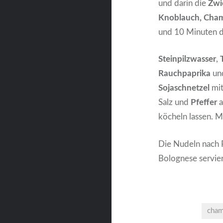
und darin die
Zwi
Knoblauch,
Cham
und 10 Minuten d
Steinpilzwasser
,
Rauchpaprika
un
Sojaschnetzel
mit
Salz und
Pfeffer
a
köcheln lassen. 
Die Nudeln nach P
Bolognese servie
cham