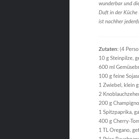
wunderbar und die
Duft in der Küche
ist nachher jedenf
Zutaten
: (4 Pers
10 g Steinpilze, 
600 ml Gemüseb
100 g feine Sojas
1 Zwiebel, klein 
2 Knoblauchzehen
200 g Champignon
1 Spitzpaprika, g
400 g Cherry-Tom
1 TL Oregano, ge