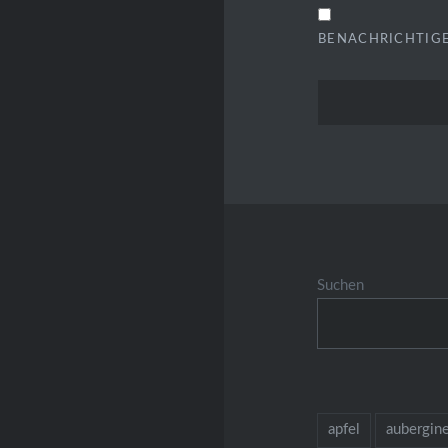
BENACHRICHTIGE
Suchen
apfel
aubergin