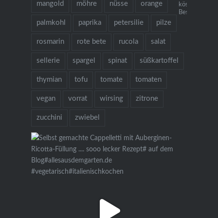
mangold
möhre
nüsse
orange
köstlichen Re
Bestellung übe
palmkohl
paprika
petersilie
pilze
rosmarin
rote bete
rucola
salat
sellerie
spargel
spinat
süßkartoffel
thymian
tofu
tomate
tomaten
vegan
vorrat
wirsing
zitrone
zucchini
zwiebel