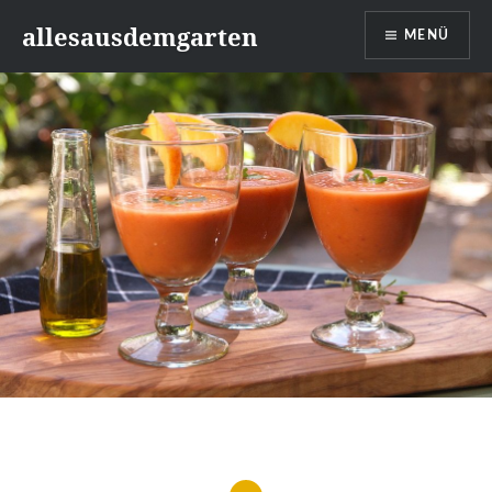
Zum
allesausdemgarten
MENÜ
Inhalt
springen