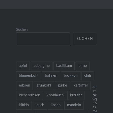
Suchen
SUCHEN
apfel
aubergine
basilikum
birne
blumenkohl
bohnen
brokkoli
chili
erbsen
grünkohl
gurke
kartoffel
allesausde
🌱 grow cook 
kichererbsen
knoblauch
kräuter
Neu: mein
vegetarisches
Kochbuch "Ich
kürbis
lauch
linsen
mandeln
es gibt Nudeln.
mehr als 130